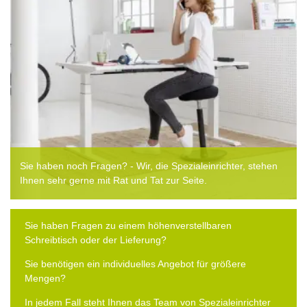
Sie haben noch Fragen? - Wir, die Spezialeinrichter, stehen
Ihnen sehr gerne mit Rat und Tat zur Seite.
Sie haben Fragen zu einem höhenverstellbaren
Schreibtisch oder der Lieferung?
Sie benötigen ein individuelles Angebot für größere
Mengen?
In jedem Fall steht Ihnen das Team von Spezialeinrichter