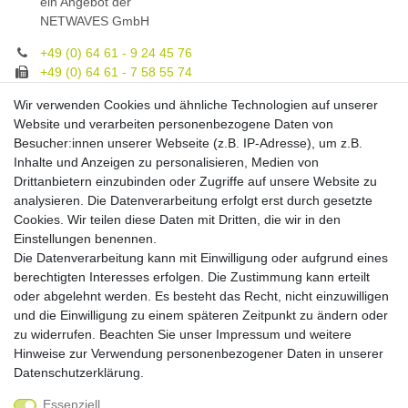
ein Angebot der
NETWAVES GmbH
+49 (0) 64 61 - 9 24 45 76
+49 (0) 64 61 - 7 58 55 74
gruppe@spezialeinrichter.de
Wir verwenden Cookies und ähnliche Technologien auf unserer
Unsere Fachberatung:
Website und verarbeiten personenbezogene Daten von
Montag - Freitag, 9.00 - 21.00
Besucher:innen unserer Webseite (z.B. IP-Adresse), um z.B.
Inhalte und Anzeigen zu personalisieren, Medien von
Zahlungsmöglichkeiten
Drittanbietern einzubinden oder Zugriffe auf unsere Website zu
analysieren. Die Datenverarbeitung erfolgt erst durch gesetzte
Cookies. Wir teilen diese Daten mit Dritten, die wir in den
Versandkosten
Einstellungen benennen.
Die Datenverarbeitung kann mit Einwilligung oder aufgrund eines
Versandarten
berechtigten Interesses erfolgen. Die Zustimmung kann erteilt
oder abgelehnt werden. Es besteht das Recht, nicht einzuwilligen
und die Einwilligung zu einem späteren Zeitpunkt zu ändern oder
Auslandsversand, Hochgebirgs- oder
Insellieferung
zu widerrufen. Beachten Sie unser
Impressum
und weitere
Hinweise zur Verwendung personenbezogener Daten in unserer
Daten­schutz­erklärung
.
Essenziell