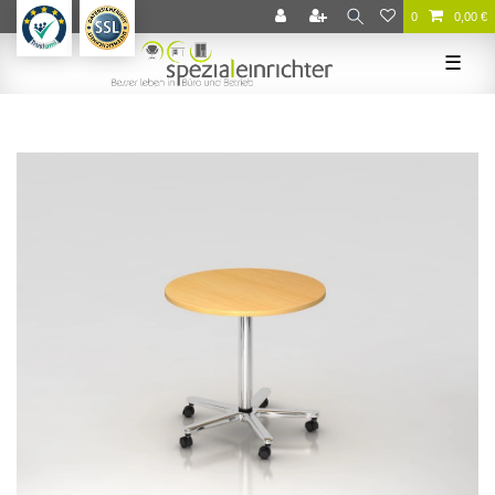
0
0,00 €
☰