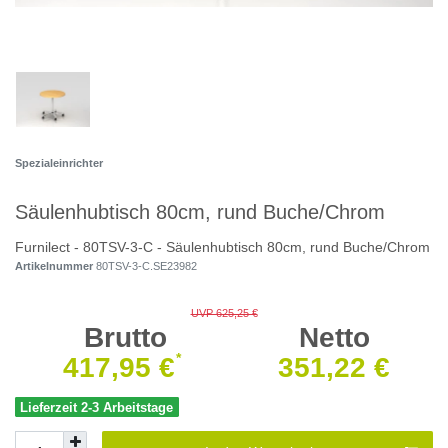
Spezialeinrichter
Säulenhubtisch 80cm, rund Buche/Chrom
Furnilect - 80TSV-3-C - Säulenhubtisch 80cm, rund Buche/Chrom
Artikelnummer
80TSV-3-C.SE23982
UVP 625,25 €
Brutto
Netto
*
417,95 €
351,22 €
Lieferzeit 2-3 Arbeitstage