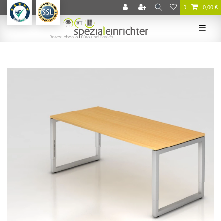
0
0,00 €
☰