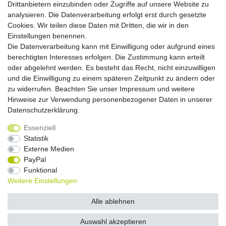
Drittanbietern einzubinden oder Zugriffe auf unsere Website zu
Schreibtisch O-Fuß eckig, 180x80cm, Buche
analysieren. Die Datenverarbeitung erfolgt erst durch gesetzte
Cookies. Wir teilen diese Daten mit Dritten, die wir in den
Brutto
Netto
Einstellungen benennen.
*
448,95 €
377,27 €
Die Datenverarbeitung kann mit Einwilligung oder aufgrund eines
berechtigten Interesses erfolgen. Die Zustimmung kann erteilt
oder abgelehnt werden. Es besteht das Recht, nicht einzuwilligen
In den Warenkorb
und die Einwilligung zu einem späteren Zeitpunkt zu ändern oder
*
inkl. ges. MwSt.
,
Versandkostenfrei (EU-Ausland
zu widerrufen. Beachten Sie unser
Impressum
und weitere
auf Anfrage)
Hinweise zur Verwendung personenbezogener Daten in unserer
Daten­schutz­erklärung
.
Essenziell
Widerrufs­recht
Widerrufs­formular
Impressum
Statistik
Externe Medien
PayPal
Daten­schutz­erklärung
AGB
Kontakt
Funktional
Weitere Einstellungen
© Copyright 2026 by NETWAVES GmbH | Alle Rechte vorbehalten.
Alle ablehnen
Auswahl akzeptieren