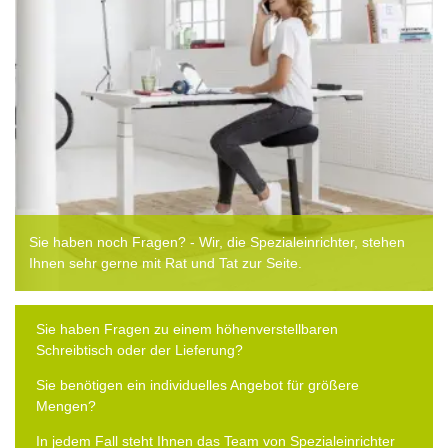
Sie haben noch Fragen? - Wir, die Spezialeinrichter, stehen
Ihnen sehr gerne mit Rat und Tat zur Seite.
Sie haben Fragen zu einem höhenverstellbaren
Schreibtisch oder der Lieferung?
Sie benötigen ein individuelles Angebot für größere
Mengen?
In jedem Fall steht Ihnen das Team von Spezialeinrichter