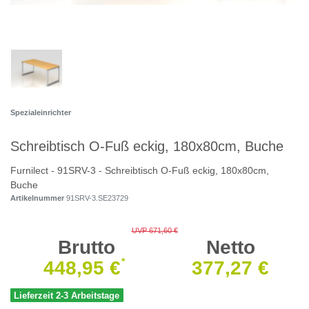
Spezialeinrichter
Schreibtisch O-Fuß eckig, 180x80cm, Buche
Furnilect - 91SRV-3 - Schreibtisch O-Fuß eckig, 180x80cm,
Buche
Artikelnummer
91SRV-3.SE23729
UVP 671,60 €
Brutto
Netto
*
448,95 €
377,27 €
Lieferzeit 2-3 Arbeitstage