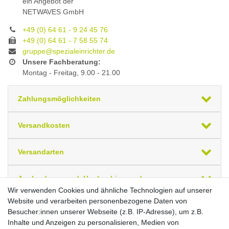
ein Angebot der
NETWAVES GmbH
+49 (0) 64 61 - 9 24 45 76
+49 (0) 64 61 - 7 58 55 74
gruppe@spezialeinrichter.de
Unsere Fachberatung:
Montag - Freitag, 9.00 - 21.00
Zahlungsmöglichkeiten
Versandkosten
Versandarten
Auslandsversand, Hochgebirgs- oder
Insellieferung
Wir verwenden Cookies und ähnliche Technologien auf unserer
Website und verarbeiten personenbezogene Daten von
Besucher:innen unserer Webseite (z.B. IP-Adresse), um z.B.
Ihre zuletzt angesehenen Artikel
Inhalte und Anzeigen zu personalisieren, Medien von