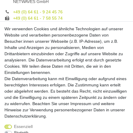
NETWAVES GmbH
+49 (0) 64 61 - 9 24 45 76
+49 (0) 64 61 - 7 58 55 74
gruppe@spezialeinrichter.de
Wir verwenden Cookies und ähnliche Technologien auf unserer
Unsere Fachberatung:
Website und verarbeiten personenbezogene Daten von
Montag - Freitag, 9.00 - 21.00
Besucher:innen unserer Webseite (z.B. IP-Adresse), um z.B.
Inhalte und Anzeigen zu personalisieren, Medien von
Zahlungsmöglichkeiten
Drittanbietern einzubinden oder Zugriffe auf unsere Website zu
analysieren. Die Datenverarbeitung erfolgt erst durch gesetzte
Cookies. Wir teilen diese Daten mit Dritten, die wir in den
Versandkosten
Einstellungen benennen.
Die Datenverarbeitung kann mit Einwilligung oder aufgrund eines
Versandarten
berechtigten Interesses erfolgen. Die Zustimmung kann erteilt
oder abgelehnt werden. Es besteht das Recht, nicht einzuwilligen
und die Einwilligung zu einem späteren Zeitpunkt zu ändern oder
Auslandsversand, Hochgebirgs- oder
Insellieferung
zu widerrufen. Beachten Sie unser
Impressum
und weitere
Hinweise zur Verwendung personenbezogener Daten in unserer
Daten­schutz­erklärung
.
Essenziell
Widerrufs­recht
Widerrufs­formular
Impressum
Statistik