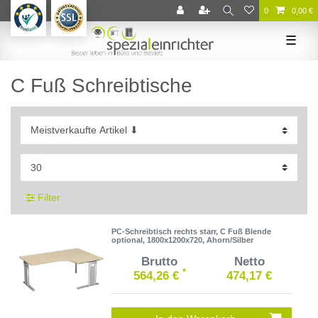
0
0,00 €
☰
C Fuß Schreibtische
Filter
PC-Schreibtisch rechts starr, C Fuß Blende
optional, 1800x1200x720, Ahorn/Silber
Brutto
Netto
*
564,26 €
474,17 €