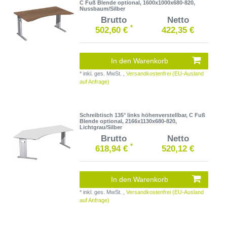
C Fuß Blende optional, 1600x1000x680-820,
Nussbaum/Silber
Brutto
Netto
*
502,60 €
422,35 €
In den Warenkorb
*
inkl. ges. MwSt.
,
Versandkostenfrei (EU-Ausland
auf Anfrage)
Schreibtisch 135° links höhenverstellbar, C Fuß
Blende optional, 2166x1130x680-820,
Lichtgrau/Silber
Brutto
Netto
*
618,94 €
520,12 €
In den Warenkorb
*
inkl. ges. MwSt.
,
Versandkostenfrei (EU-Ausland
auf Anfrage)