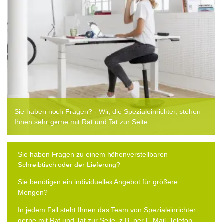
Sie haben noch Fragen? - Wir, die Spezialeinrichter, stehen
Ihnen sehr gerne mit Rat und Tat zur Seite.
Sie haben Fragen zu einem höhenverstellbaren
Schreibtisch oder der Lieferung?
Sie benötigen ein individuelles Angebot für größere
Mengen?
In jedem Fall steht Ihnen das Team von Spezialeinrichter
gerne mit Rat und Tat zur Seite, z.B. per E-Mail, Telefon