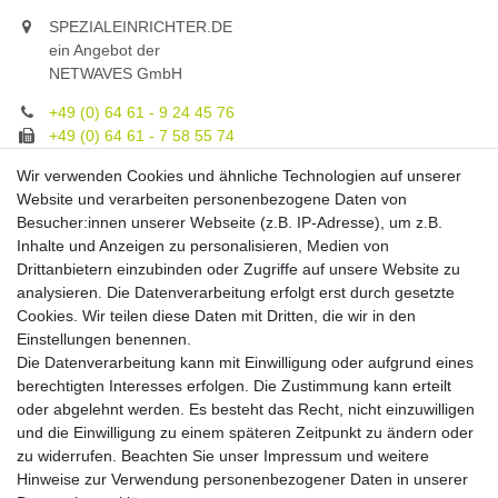
SPEZIALEINRICHTER.DE
ein Angebot der
NETWAVES GmbH
+49 (0) 64 61 - 9 24 45 76
+49 (0) 64 61 - 7 58 55 74
gruppe@spezialeinrichter.de
Wir verwenden Cookies und ähnliche Technologien auf unserer
Unsere Fachberatung:
Website und verarbeiten personenbezogene Daten von
Montag - Freitag, 9.00 - 21.00
Besucher:innen unserer Webseite (z.B. IP-Adresse), um z.B.
Inhalte und Anzeigen zu personalisieren, Medien von
Zahlungsmöglichkeiten
Drittanbietern einzubinden oder Zugriffe auf unsere Website zu
analysieren. Die Datenverarbeitung erfolgt erst durch gesetzte
Cookies. Wir teilen diese Daten mit Dritten, die wir in den
Versandkosten
Einstellungen benennen.
Die Datenverarbeitung kann mit Einwilligung oder aufgrund eines
Versandarten
berechtigten Interesses erfolgen. Die Zustimmung kann erteilt
oder abgelehnt werden. Es besteht das Recht, nicht einzuwilligen
und die Einwilligung zu einem späteren Zeitpunkt zu ändern oder
Auslandsversand, Hochgebirgs- oder
Insellieferung
zu widerrufen. Beachten Sie unser
Impressum
und weitere
Hinweise zur Verwendung personenbezogener Daten in unserer