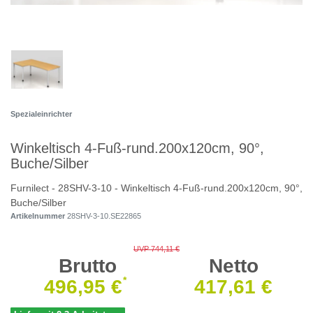
Spezialeinrichter
Winkeltisch 4-Fuß-rund.200x120cm, 90°,
Buche/Silber
Furnilect - 28SHV-3-10 - Winkeltisch 4-Fuß-rund.200x120cm, 90°,
Buche/Silber
Artikelnummer
28SHV-3-10.SE22865
UVP 744,11 €
Brutto
Netto
*
496,95 €
417,61 €