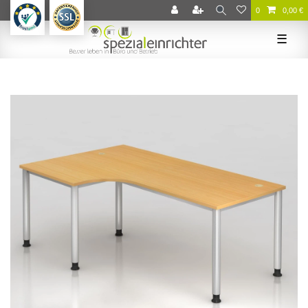
0
0,00 €
☰