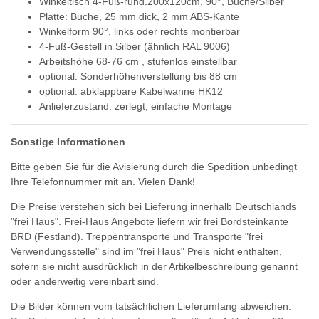
Winkeltisch 4-Fuß-rund.200x120cm, 90°, Buche/Silber
Platte: Buche, 25 mm dick, 2 mm ABS-Kante
Winkelform 90°, links oder rechts montierbar
4-Fuß-Gestell in Silber (ähnlich RAL 9006)
Arbeitshöhe 68-76 cm , stufenlos einstellbar
optional: Sonderhöhenverstellung bis 88 cm
optional: abklappbare Kabelwanne HK12
Anlieferzustand: zerlegt, einfache Montage
Sonstige Informationen
Bitte geben Sie für die Avisierung durch die Spedition unbedingt
Ihre Telefonnummer mit an. Vielen Dank!
Die Preise verstehen sich bei Lieferung innerhalb Deutschlands
"frei Haus". Frei-Haus Angebote liefern wir frei Bordsteinkante
BRD (Festland). Treppentransporte und Transporte "frei
Verwendungsstelle" sind im "frei Haus" Preis nicht enthalten,
sofern sie nicht ausdrücklich in der Artikelbeschreibung genannt
oder anderweitig vereinbart sind.
Die Bilder können vom tatsächlichen Lieferumfang abweichen.