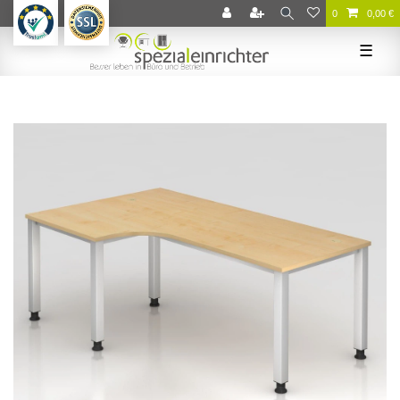
0
0,00 €
☰