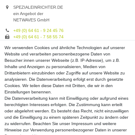
SPEZIALEINRICHTER.DE
ein Angebot der
NETWAVES GmbH
+49 (0) 64 61 - 9 24 45 76
+49 (0) 64 61 - 7 58 55 74
gruppe@spezialeinrichter.de
Wir verwenden Cookies und ähnliche Technologien auf unserer
Unsere Fachberatung:
Website und verarbeiten personenbezogene Daten von
Montag - Freitag, 9.00 - 21.00
Besucher:innen unserer Webseite (z.B. IP-Adresse), um z.B.
Inhalte und Anzeigen zu personalisieren, Medien von
Zahlungsmöglichkeiten
Drittanbietern einzubinden oder Zugriffe auf unsere Website zu
analysieren. Die Datenverarbeitung erfolgt erst durch gesetzte
Cookies. Wir teilen diese Daten mit Dritten, die wir in den
Versandkosten
Einstellungen benennen.
Die Datenverarbeitung kann mit Einwilligung oder aufgrund eines
Versandarten
berechtigten Interesses erfolgen. Die Zustimmung kann erteilt
oder abgelehnt werden. Es besteht das Recht, nicht einzuwilligen
und die Einwilligung zu einem späteren Zeitpunkt zu ändern oder
Auslandsversand, Hochgebirgs- oder
Insellieferung
zu widerrufen. Beachten Sie unser
Impressum
und weitere
Hinweise zur Verwendung personenbezogener Daten in unserer