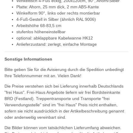
Winkeltisch 4-Fuß eckig, 200x120cm, 90°, Ahorn/Silber
Platte: Ahorn, 25 mm dick, 2 mm ABS-Kante
Winkelform 90°, links oder rechts montierbar
4-Fuß-Gestell in Silber (ähnlich RAL 9006)
Arbeitshöhe 68-83,5 cm
stufenlos höheneinstellbar
optional: abklappbare Kabelwanne HK12
Anlieferzustand: zerlegt, einfache Montage
Sonstige Informationen
Bitte geben Sie für die Avisierung durch die Spedition unbedingt
Ihre Telefonnummer mit an. Vielen Dank!
Die Preise verstehen sich bei Lieferung innerhalb Deutschlands
"frei Haus". Frei-Haus Angebote liefern wir frei Bordsteinkante
BRD (Festland). Treppentransporte und Transporte "frei
Verwendungsstelle" sind im "frei Haus" Preis nicht enthalten,
sofern sie nicht ausdrücklich in der Artikelbeschreibung genannt
oder anderweitig vereinbart sind.
Die Bilder können vom tatsächlichen Lieferumfang abweichen.