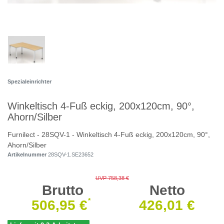
Spezialeinrichter
Winkeltisch 4-Fuß eckig, 200x120cm, 90°,
Ahorn/Silber
Furnilect - 28SQV-1 - Winkeltisch 4-Fuß eckig, 200x120cm, 90°,
Ahorn/Silber
Artikelnummer
28SQV-1.SE23652
UVP 758,38 €
Brutto
Netto
*
506,95 €
426,01 €