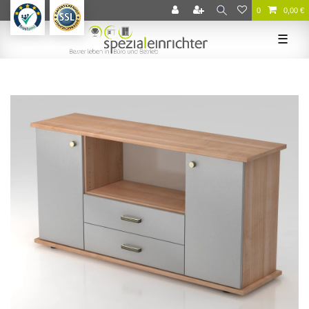
0
0,00 €
☰