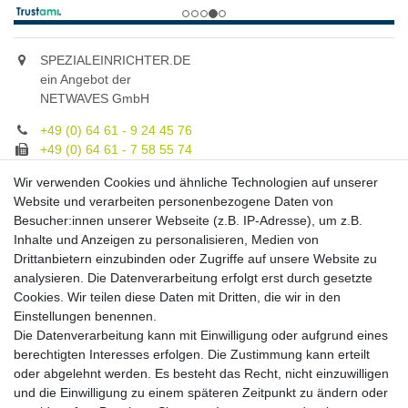
SPEZIALEINRICHTER.DE
ein Angebot der
NETWAVES GmbH
+49 (0) 64 61 - 9 24 45 76
+49 (0) 64 61 - 7 58 55 74
gruppe@spezialeinrichter.de
Wir verwenden Cookies und ähnliche Technologien auf unserer
Unsere Fachberatung:
Website und verarbeiten personenbezogene Daten von
Montag - Freitag, 9.00 - 21.00
Besucher:innen unserer Webseite (z.B. IP-Adresse), um z.B.
Inhalte und Anzeigen zu personalisieren, Medien von
Zahlungsmöglichkeiten
Drittanbietern einzubinden oder Zugriffe auf unsere Website zu
analysieren. Die Datenverarbeitung erfolgt erst durch gesetzte
Cookies. Wir teilen diese Daten mit Dritten, die wir in den
Versandkosten
Einstellungen benennen.
Die Datenverarbeitung kann mit Einwilligung oder aufgrund eines
Versandarten
berechtigten Interesses erfolgen. Die Zustimmung kann erteilt
oder abgelehnt werden. Es besteht das Recht, nicht einzuwilligen
und die Einwilligung zu einem späteren Zeitpunkt zu ändern oder
Auslandsversand, Hochgebirgs- oder