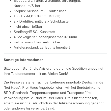
Sideboard 2 Türen, 2 Schübe, Streifengriff,
Nussbaum/Silber
Korpus: Nussbaum / Front: Silber
166,1 x 44,8 x 84 cm (BxTxH)
2 x Drehtüre, mittig 2 x Schubkasten
nicht abschließbar
Streifengriff SG, Kunststoff
4 Sockelgleiter, höhenjustierbar 0-10mm
Faltrückwand beidseitig Silber
Anlieferzustand: zerlegt, teilmontiert
Sonstige Informationen
Bitte geben Sie für die Avisierung durch die Spedition unbedingt
Ihre Telefonnummer mit an. Vielen Dank!
Die Preise verstehen sich bei Lieferung innerhalb Deutschlands
"frei Haus". Frei-Haus Angebote liefern wir frei Bordsteinkante
BRD (Festland). Treppentransporte und Transporte "frei
Verwendungsstelle" sind im "frei Haus" Preis nicht enthalten,
sofern sie nicht ausdrücklich in der Artikelbeschreibung genannt
oder anderweitig vereinbart sind.