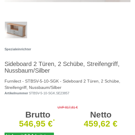
Spezialeinrichter
Sideboard 2 Türen, 2 Schübe, Streifengriff,
Nussbaum/Silber
Furnilect - STBSV-5-10-SGK - Sideboard 2 Türen, 2 Schübe,
Streifengriff, Nussbaum/Silber
Artikelnummer
STBSV-5-10-SGK.SE23857
UVP 817,81 €
Brutto
Netto
*
546,95 €
459,62 €