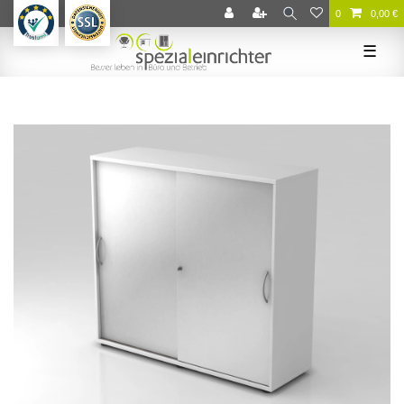
0
0,00 €
☰