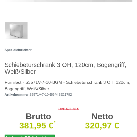
Spezialeinrichter
Schiebetürschrank 3 OH, 120cm, Bogengriff,
Weiß/Silber
Furnilect - S3571V-7-10-BGM - Schiebetürschrank 3 OH, 120cm,
Bogengriff, Weiß/Silber
Artikelnummer
S3571V-7-10-BGM.SE21792
UVP 571,75 €
Brutto
Netto
*
381,95 €
320,97 €