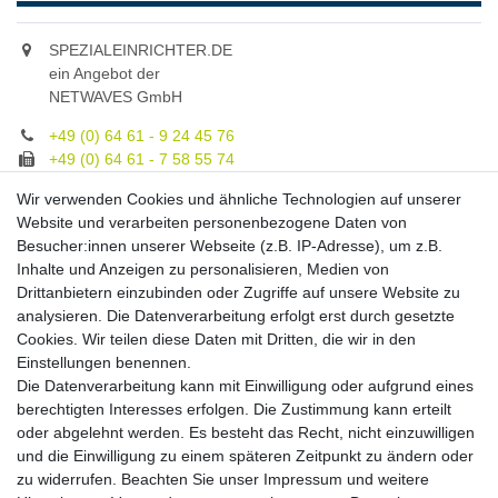
SPEZIALEINRICHTER.DE
ein Angebot der
NETWAVES GmbH
+49 (0) 64 61 - 9 24 45 76
+49 (0) 64 61 - 7 58 55 74
gruppe@spezialeinrichter.de
Wir verwenden Cookies und ähnliche Technologien auf unserer
Unsere Fachberatung:
Website und verarbeiten personenbezogene Daten von
Montag - Freitag, 9.00 - 21.00
Besucher:innen unserer Webseite (z.B. IP-Adresse), um z.B.
Inhalte und Anzeigen zu personalisieren, Medien von
Zahlungsmöglichkeiten
Drittanbietern einzubinden oder Zugriffe auf unsere Website zu
analysieren. Die Datenverarbeitung erfolgt erst durch gesetzte
Cookies. Wir teilen diese Daten mit Dritten, die wir in den
Versandkosten
Einstellungen benennen.
Die Datenverarbeitung kann mit Einwilligung oder aufgrund eines
Versandarten
berechtigten Interesses erfolgen. Die Zustimmung kann erteilt
oder abgelehnt werden. Es besteht das Recht, nicht einzuwilligen
und die Einwilligung zu einem späteren Zeitpunkt zu ändern oder
Auslandsversand, Hochgebirgs- oder
Insellieferung
zu widerrufen. Beachten Sie unser
Impressum
und weitere