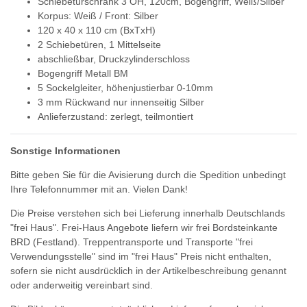
Schiebetürschrank 3 OH, 120cm, Bogengriff, Weiß/Silber
Korpus: Weiß / Front: Silber
120 x 40 x 110 cm (BxTxH)
2 Schiebetüren, 1 Mittelseite
abschließbar, Druckzylinderschloss
Bogengriff Metall BM
5 Sockelgleiter, höhenjustierbar 0-10mm
3 mm Rückwand nur innenseitig Silber
Anlieferzustand: zerlegt, teilmontiert
Sonstige Informationen
Bitte geben Sie für die Avisierung durch die Spedition unbedingt
Ihre Telefonnummer mit an. Vielen Dank!
Die Preise verstehen sich bei Lieferung innerhalb Deutschlands
"frei Haus". Frei-Haus Angebote liefern wir frei Bordsteinkante
BRD (Festland). Treppentransporte und Transporte "frei
Verwendungsstelle" sind im "frei Haus" Preis nicht enthalten,
sofern sie nicht ausdrücklich in der Artikelbeschreibung genannt
oder anderweitig vereinbart sind.