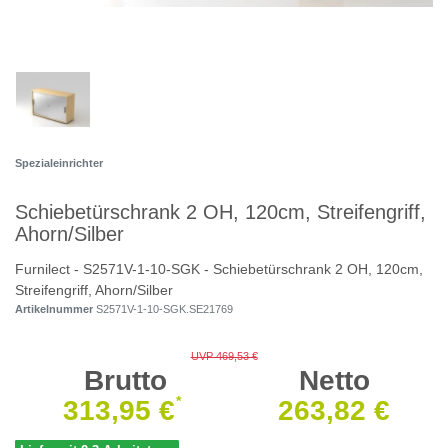
Spezialeinrichter
Schiebetürschrank 2 OH, 120cm, Streifengriff,
Ahorn/Silber
Furnilect - S2571V-1-10-SGK - Schiebetürschrank 2 OH, 120cm,
Streifengriff, Ahorn/Silber
Artikelnummer
S2571V-1-10-SGK.SE21769
UVP 469,53 €
Brutto
Netto
*
313,95 €
263,82 €