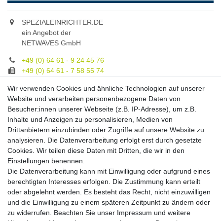
SPEZIALEINRICHTER.DE
ein Angebot der
NETWAVES GmbH
+49 (0) 64 61 - 9 24 45 76
+49 (0) 64 61 - 7 58 55 74
gruppe@spezialeinrichter.de
Wir verwenden Cookies und ähnliche Technologien auf unserer
Unsere Fachberatung:
Website und verarbeiten personenbezogene Daten von
Montag - Freitag, 9.00 - 21.00
Besucher:innen unserer Webseite (z.B. IP-Adresse), um z.B.
Inhalte und Anzeigen zu personalisieren, Medien von
Zahlungsmöglichkeiten
Drittanbietern einzubinden oder Zugriffe auf unsere Website zu
analysieren. Die Datenverarbeitung erfolgt erst durch gesetzte
Cookies. Wir teilen diese Daten mit Dritten, die wir in den
Versandkosten
Einstellungen benennen.
Die Datenverarbeitung kann mit Einwilligung oder aufgrund eines
Versandarten
berechtigten Interesses erfolgen. Die Zustimmung kann erteilt
oder abgelehnt werden. Es besteht das Recht, nicht einzuwilligen
und die Einwilligung zu einem späteren Zeitpunkt zu ändern oder
Auslandsversand, Hochgebirgs- oder
Insellieferung
zu widerrufen. Beachten Sie unser
Impressum
und weitere