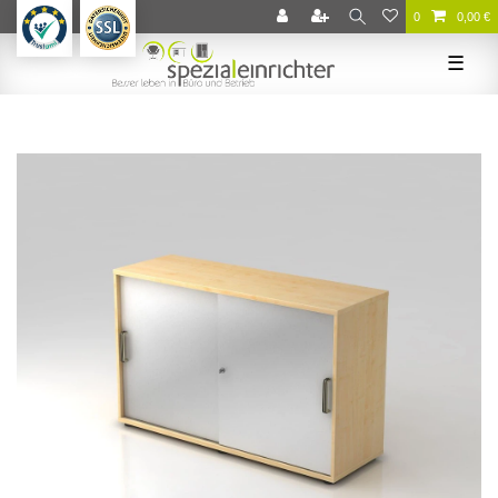
0
0,00 €
☰