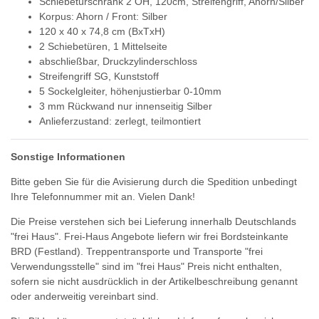
Schiebetürschrank 2 OH, 120cm, Streifengriff, Ahorn/Silber
Korpus: Ahorn / Front: Silber
120 x 40 x 74,8 cm (BxTxH)
2 Schiebetüren, 1 Mittelseite
abschließbar, Druckzylinderschloss
Streifengriff SG, Kunststoff
5 Sockelgleiter, höhenjustierbar 0-10mm
3 mm Rückwand nur innenseitig Silber
Anlieferzustand: zerlegt, teilmontiert
Sonstige Informationen
Bitte geben Sie für die Avisierung durch die Spedition unbedingt
Ihre Telefonnummer mit an. Vielen Dank!
Die Preise verstehen sich bei Lieferung innerhalb Deutschlands
"frei Haus". Frei-Haus Angebote liefern wir frei Bordsteinkante
BRD (Festland). Treppentransporte und Transporte "frei
Verwendungsstelle" sind im "frei Haus" Preis nicht enthalten,
sofern sie nicht ausdrücklich in der Artikelbeschreibung genannt
oder anderweitig vereinbart sind.