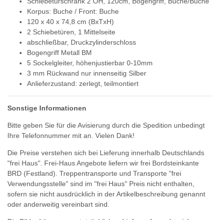
Schiebetürschrank 2 OH, 120cm, Bogengriff, Buche/Buche
Korpus: Buche / Front: Buche
120 x 40 x 74,8 cm (BxTxH)
2 Schiebetüren, 1 Mittelseite
abschließbar, Druckzylinderschloss
Bogengriff Metall BM
5 Sockelgleiter, höhenjustierbar 0-10mm
3 mm Rückwand nur innenseitig Silber
Anlieferzustand: zerlegt, teilmontiert
Sonstige Informationen
Bitte geben Sie für die Avisierung durch die Spedition unbedingt
Ihre Telefonnummer mit an. Vielen Dank!
Die Preise verstehen sich bei Lieferung innerhalb Deutschlands
"frei Haus". Frei-Haus Angebote liefern wir frei Bordsteinkante
BRD (Festland). Treppentransporte und Transporte "frei
Verwendungsstelle" sind im "frei Haus" Preis nicht enthalten,
sofern sie nicht ausdrücklich in der Artikelbeschreibung genannt
oder anderweitig vereinbart sind.