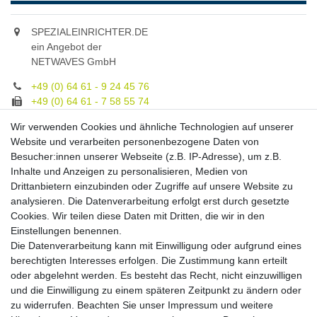
SPEZIALEINRICHTER.DE
ein Angebot der
NETWAVES GmbH
+49 (0) 64 61 - 9 24 45 76
+49 (0) 64 61 - 7 58 55 74
gruppe@spezialeinrichter.de
Wir verwenden Cookies und ähnliche Technologien auf unserer
Unsere Fachberatung:
Website und verarbeiten personenbezogene Daten von
Montag - Freitag, 9.00 - 21.00
Besucher:innen unserer Webseite (z.B. IP-Adresse), um z.B.
Inhalte und Anzeigen zu personalisieren, Medien von
Zahlungsmöglichkeiten
Drittanbietern einzubinden oder Zugriffe auf unsere Website zu
analysieren. Die Datenverarbeitung erfolgt erst durch gesetzte
Cookies. Wir teilen diese Daten mit Dritten, die wir in den
Versandkosten
Einstellungen benennen.
Die Datenverarbeitung kann mit Einwilligung oder aufgrund eines
Versandarten
berechtigten Interesses erfolgen. Die Zustimmung kann erteilt
oder abgelehnt werden. Es besteht das Recht, nicht einzuwilligen
und die Einwilligung zu einem späteren Zeitpunkt zu ändern oder
Auslandsversand, Hochgebirgs- oder
Insellieferung
zu widerrufen. Beachten Sie unser
Impressum
und weitere