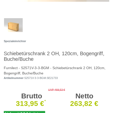
Spezialeinrichter
Schiebetürschrank 2 OH, 120cm, Bogengriff,
Buche/Buche
Furnilect - S2571V-3-3-BGM - Schiebetürschrank 2 OH, 120cm,
Bogengriff, Buche/Buche
Artikelnummer
S2571V-3-3-BGM.SE21733
UVP 469,53 €
Brutto
Netto
*
313,95 €
263,82 €