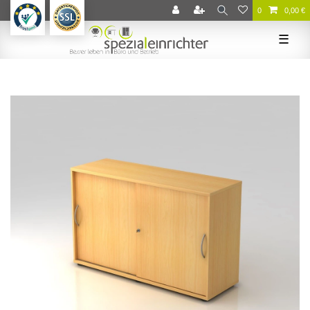
0
0,00 €
☰