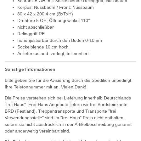
Schrank 5 OH, mit Sockelblende Relinggriff, Nussbaum
Korpus: Nussbaum / Front: Nussbaum
80 x 42 x 200,4 cm (BxTxH)
Drehtüre 5 OH, Öffnungswinkel 110°
nicht abschließbar
Relinggriff RE
höhenjustierbar durch den Boden 0-10mm
Sockelblende 10 cm hoch
Anlieferzustand: zerlegt, teilmontiert
Sonstige Informationen
Bitte geben Sie für die Avisierung durch die Spedition unbedingt
Ihre Telefonnummer mit an. Vielen Dank!
Die Preise verstehen sich bei Lieferung innerhalb Deutschlands
"frei Haus". Frei-Haus Angebote liefern wir frei Bordsteinkante
BRD (Festland). Treppentransporte und Transporte "frei
Verwendungsstelle" sind im "frei Haus" Preis nicht enthalten,
sofern sie nicht ausdrücklich in der Artikelbeschreibung genannt
oder anderweitig vereinbart sind.