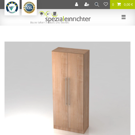
0
0,00 €
☰