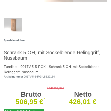
Spezialeinrichter
Schrank 5 OH, mit Sockelblende Relinggriff,
Nussbaum
Furnilect - 0017V-5-5-RGK - Schrank 5 OH, mit Sockelblende
Relinggriff, Nussbaum
Artikelnummer
0017V-5-5-RGK.SE22134
UVP 758,38 €
Brutto
Netto
*
506,95 €
426,01 €