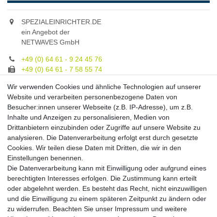
SPEZIALEINRICHTER.DE
ein Angebot der
NETWAVES GmbH
+49 (0) 64 61 - 9 24 45 76
+49 (0) 64 61 - 7 58 55 74
gruppe@spezialeinrichter.de
Wir verwenden Cookies und ähnliche Technologien auf unserer
Unsere Fachberatung:
Website und verarbeiten personenbezogene Daten von
Montag - Freitag, 9.00 - 21.00
Besucher:innen unserer Webseite (z.B. IP-Adresse), um z.B.
Inhalte und Anzeigen zu personalisieren, Medien von
Zahlungsmöglichkeiten
Drittanbietern einzubinden oder Zugriffe auf unsere Website zu
analysieren. Die Datenverarbeitung erfolgt erst durch gesetzte
Cookies. Wir teilen diese Daten mit Dritten, die wir in den
Versandkosten
Einstellungen benennen.
Die Datenverarbeitung kann mit Einwilligung oder aufgrund eines
Versandarten
berechtigten Interesses erfolgen. Die Zustimmung kann erteilt
oder abgelehnt werden. Es besteht das Recht, nicht einzuwilligen
und die Einwilligung zu einem späteren Zeitpunkt zu ändern oder
Auslandsversand, Hochgebirgs- oder
Insellieferung
zu widerrufen. Beachten Sie unser
Impressum
und weitere