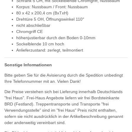
Schrank 5 OH, mit Sockelblende Chromgriff, Nussbaum
Korpus: Nussbaum / Front: Nussbaum
80 x 42 x 200,4 cm (BxTxH)
Drehtüre 5 OH, Öffnungswinkel 110°
nicht abschließbar
Chromgriff CE
höhenjustierbar durch den Boden 0-10mm
Sockelblende 10 cm hoch
Anlieferzustand: zerlegt, teilmontiert
Sonstige Informationen
Bitte geben Sie für die Avisierung durch die Spedition unbedingt
Ihre Telefonnummer mit an. Vielen Dank!
Die Preise verstehen sich bei Lieferung innerhalb Deutschlands
"frei Haus". Frei-Haus Angebote liefern wir frei Bordsteinkante
BRD (Festland). Treppentransporte und Transporte "frei
Verwendungsstelle" sind im "frei Haus" Preis nicht enthalten,
sofern sie nicht ausdrücklich in der Artikelbeschreibung genannt
oder anderweitig vereinbart sind.