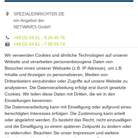
SPEZIALEINRICHTER.DE
ein Angebot der
NETWAVES GmbH
+49 (0) 64 61 - 9 24 45 76
+49 (0) 64 61 - 7 58 55 74
gruppe@spezialeinrichter.de
Wir verwenden Cookies und ähnliche Technologien auf unserer
Unsere Fachberatung:
Website und verarbeiten personenbezogene Daten von
Montag - Freitag, 9.00 - 21.00
Besucher:innen unserer Webseite (z.B. IP-Adresse), um z.B.
Inhalte und Anzeigen zu personalisieren, Medien von
Zahlungsmöglichkeiten
Drittanbietern einzubinden oder Zugriffe auf unsere Website zu
analysieren. Die Datenverarbeitung erfolgt erst durch gesetzte
Cookies. Wir teilen diese Daten mit Dritten, die wir in den
Versandkosten
Einstellungen benennen.
Die Datenverarbeitung kann mit Einwilligung oder aufgrund eines
Versandarten
berechtigten Interesses erfolgen. Die Zustimmung kann erteilt
oder abgelehnt werden. Es besteht das Recht, nicht einzuwilligen
und die Einwilligung zu einem späteren Zeitpunkt zu ändern oder
Auslandsversand, Hochgebirgs- oder
Insellieferung
zu widerrufen. Beachten Sie unser
Impressum
und weitere