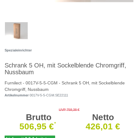
Spezialeinrichter
Schrank 5 OH, mit Sockelblende Chromgriff,
Nussbaum
Furnilect - 0017V-5-5-CGM - Schrank 5 OH, mit Sockelblende
Chromgriff, Nussbaum
Artikelnummer
0017V-5-5-CGM.SE22111
UVP 758,38 €
Brutto
Netto
*
506,95 €
426,01 €