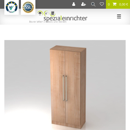
0
0,00 €
☰