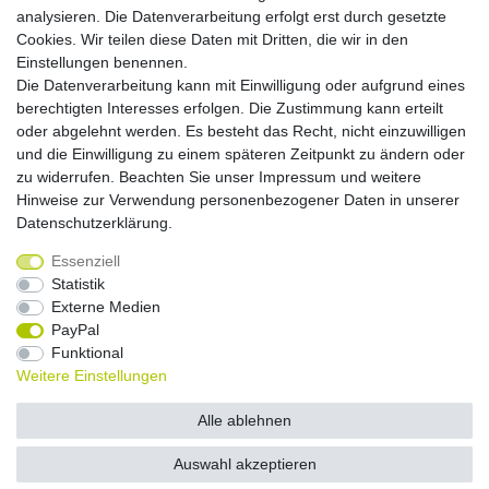
analysieren. Die Datenverarbeitung erfolgt erst durch gesetzte
Cookies. Wir teilen diese Daten mit Dritten, die wir in den
Versandkosten
Einstellungen benennen.
Die Datenverarbeitung kann mit Einwilligung oder aufgrund eines
Versandarten
berechtigten Interesses erfolgen. Die Zustimmung kann erteilt
oder abgelehnt werden. Es besteht das Recht, nicht einzuwilligen
und die Einwilligung zu einem späteren Zeitpunkt zu ändern oder
Auslandsversand, Hochgebirgs- oder
Insellieferung
zu widerrufen. Beachten Sie unser
Impressum
und weitere
Hinweise zur Verwendung personenbezogener Daten in unserer
Daten­schutz­erklärung
.
Essenziell
Widerrufs­recht
Widerrufs­formular
Impressum
Statistik
Externe Medien
PayPal
Daten­schutz­erklärung
AGB
Kontakt
Funktional
Weitere Einstellungen
© Copyright 2026 by NETWAVES GmbH | Alle Rechte vorbehalten.
Alle ablehnen
Auswahl akzeptieren