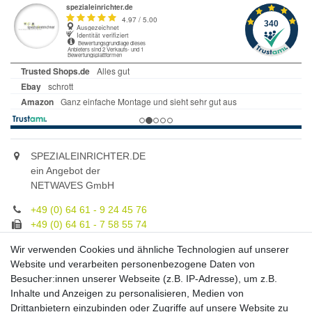
SPEZIALEINRICHTER.DE
ein Angebot der
NETWAVES GmbH
+49 (0) 64 61 - 9 24 45 76
+49 (0) 64 61 - 7 58 55 74
gruppe@spezialeinrichter.de
Wir verwenden Cookies und ähnliche Technologien auf unserer
Unsere Fachberatung:
Website und verarbeiten personenbezogene Daten von
Montag - Freitag, 9.00 - 21.00
Besucher:innen unserer Webseite (z.B. IP-Adresse), um z.B.
Inhalte und Anzeigen zu personalisieren, Medien von
Zahlungsmöglichkeiten
Drittanbietern einzubinden oder Zugriffe auf unsere Website zu