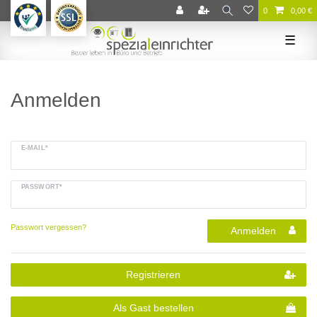
0
0,00 €
☰
Anmelden
E-MAIL*
PASSWORT*
Passwort vergessen?
Anmelden
Registrieren
Als Gast bestellen