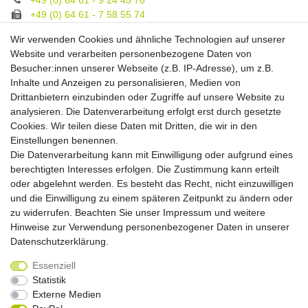
+49 (0) 64 61 - 7 58 55 74
gruppe@spezialeinrichter.de
Wir verwenden Cookies und ähnliche Technologien auf unserer
Unsere Fachberatung:
Website und verarbeiten personenbezogene Daten von
Montag - Freitag, 9.00 - 21.00
Besucher:innen unserer Webseite (z.B. IP-Adresse), um z.B.
Inhalte und Anzeigen zu personalisieren, Medien von
Zahlungsmöglichkeiten
Drittanbietern einzubinden oder Zugriffe auf unsere Website zu
analysieren. Die Datenverarbeitung erfolgt erst durch gesetzte
Cookies. Wir teilen diese Daten mit Dritten, die wir in den
Versandkosten
Einstellungen benennen.
Die Datenverarbeitung kann mit Einwilligung oder aufgrund eines
Versandarten
berechtigten Interesses erfolgen. Die Zustimmung kann erteilt
oder abgelehnt werden. Es besteht das Recht, nicht einzuwilligen
und die Einwilligung zu einem späteren Zeitpunkt zu ändern oder
Auslandsversand, Hochgebirgs- oder
Insellieferung
zu widerrufen. Beachten Sie unser
Impressum
und weitere
Hinweise zur Verwendung personenbezogener Daten in unserer
Daten­schutz­erklärung
.
Essenziell
Widerrufs­recht
Widerrufs­formular
Impressum
Statistik
Externe Medien