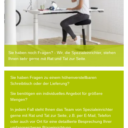
Sie haben noch Fragen? - Wir, die Spezialeinrichter, stehen
Ihnen sehr gerne mit Rat und Tat zur Seite.
Sie haben Fragen zu einem höhenverstellbaren
Schreibtisch oder der Lieferung?
Sie benötigen ein individuelles Angebot für größere
Mengen?
In jedem Fall steht Ihnen das Team von Spezialeinrichter
gerne mit Rat und Tat zur Seite, z.B. per E-Mail, Telefon
oder auch vor Ort für eine detaillierte Besprechung Ihrer
umfangreicheren Büroeinrichtung.